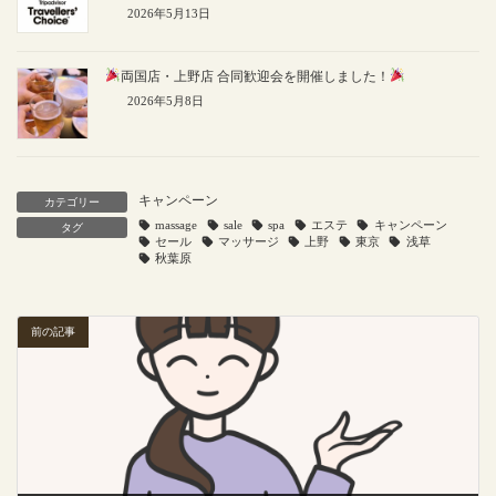
2026年5月13日
両国店・上野店 合同歓迎会を開催しました！
2026年5月8日
キャンペーン
カテゴリー
massage
sale
spa
エステ
キャンペーン
タグ
セール
マッサージ
上野
東京
浅草
秋葉原
前の記事