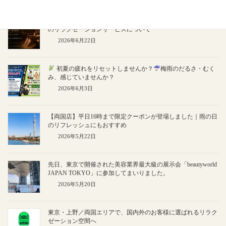
タトゥーのある方・妊娠中の方もご利用可能｜BIG FOOT SPA
のリラクゼーションサービスについて
2026年6月22日
初夏の疲れをリセットしませんか？
梅雨のだるさ・むく
み、感じていませんか？
2026年6月3日
【両国店】平日16時まで限定クーポンが登場しました｜雨の日
のリフレッシュにもおすすめ
2026年5月22日
先日、東京で開催された美容業界最大級の展示会「beautyworld
JAPAN TOKYO」に参加してまいりました。
2026年5月20日
東京・上野／両国エリアで、国内外のお客様に選ばれるリラク
ゼーション空間へ