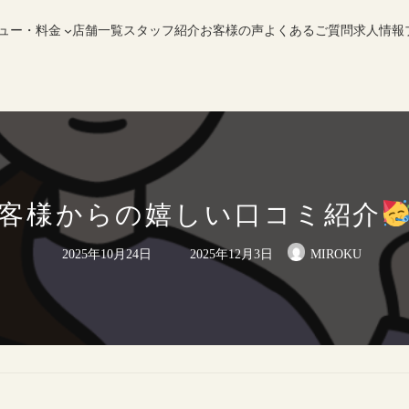
ュー・料金
店舗一覧
スタッフ紹介
お客様の声
よくあるご質問
求人情報
客様からの嬉しい口コミ紹介
最
2025年10月24日
2025年12月3日
MIROKU
終
更
新
日
時
: