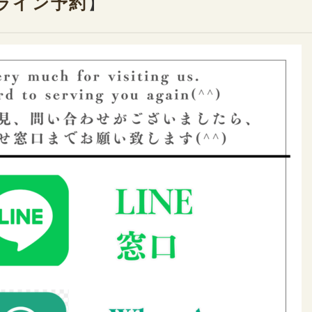
ライン予約
】