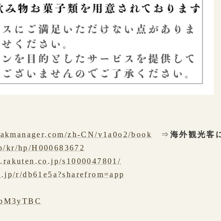
peakmanager.com/zh-CN/v1a0o2/book
⇒
海外観光客
.jp/kr/hp/H000683672
.rakuten.co.jp/s1000047801/
l.jp/r/db61e5a?sharefrom=app
ee/bM3yTBC