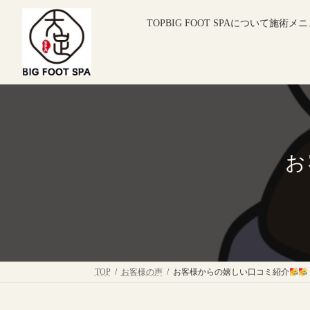
コ
ナ
ン
ビ
TOP
BIG FOOT SPAについて
施術メニ
テ
ゲ
ン
ー
ツ
シ
へ
ョ
ス
ン
キ
に
ッ
移
プ
動
お
TOP
お客様の声
お客様からの嬉しい口コミ紹介