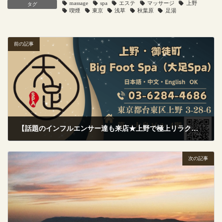
massage
spa
エステ
マッサージ
上野
タグ
喫煙
東京
浅草
秋葉原
足湯
前の記事
【話題のインフルエンサー達も来店★上野で極上リラクゼーション体験
2025年9月6日
次の記事