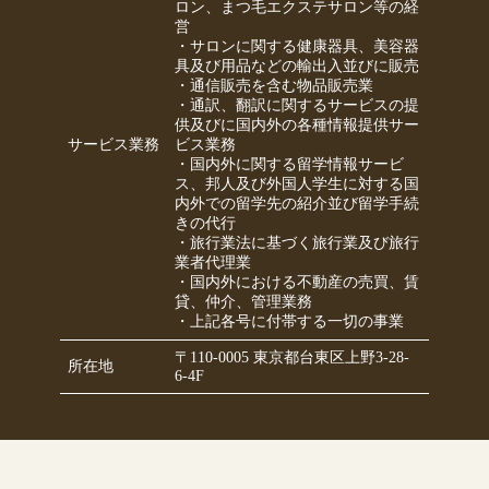
ロン、まつ毛エクステサロン等の経
営
・サロンに関する健康器具、美容器
具及び用品などの輸出入並びに販売
・通信販売を含む物品販売業
・通訳、翻訳に関するサービスの提
供及びに国内外の各種情報提供サー
サービス業務
ビス業務
・国内外に関する留学情報サービ
ス、邦人及び外国人学生に対する国
内外での留学先の紹介並び留学手続
きの代行
・旅行業法に基づく旅行業及び旅行
業者代理業
・国内外における不動産の売買、賃
貸、仲介、管理業務
・上記各号に付帯する一切の事業
〒110-0005 東京都台東区上野3-28-
所在地
6-4F