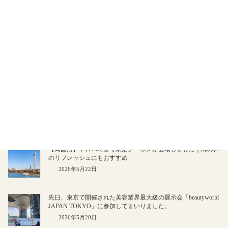
【駅近1分・高収入も可能】BIG FOOT SPA セラピスト募集
2026年7月9日
タトゥーのある方・妊娠中の方もご利用可能｜BIG FOOT SPA
のリラクゼーションサービスについて
2026年6月22日
初夏の疲れをリセットしませんか？
梅雨のだるさ・むく
み、感じていませんか？
2026年6月3日
【両国店】平日16時まで限定クーポンが登場しました｜雨の日
のリフレッシュにもおすすめ
2026年5月22日
先日、東京で開催された美容業界最大級の展示会「beautyworld
JAPAN TOKYO」に参加してまいりました。
2026年5月20日