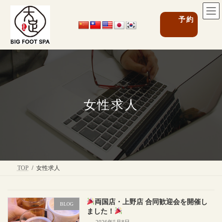
コ
ナ
ン
ビ
グ
予約
テ
ゲ
ル
ン
ー
ー
ツ
シ
プ
へ
ョ
リ
ス
ン
ン
キ
に
ク
ッ
移
プ
動
女性求人
TOP
女性求人
両国店・上野店 合同歓迎会を開催し
BLOG
ました！