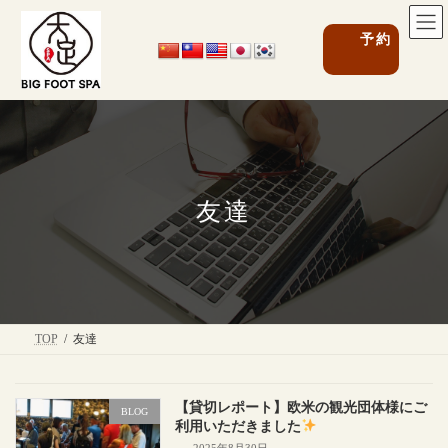
コ
ナ
ン
ビ
グ
予約
テ
ゲ
ル
ン
ー
ー
ツ
シ
プ
へ
ョ
リ
ス
ン
ン
キ
に
ク
ッ
移
プ
動
友達
TOP
友達
【貸切レポート】欧米の観光団体様にご
BLOG
利用いただきました