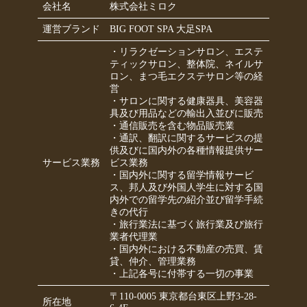
会社名
株式会社ミロク
運営ブランド
BIG FOOT SPA 大足SPA
・リラクゼーションサロン、エステ
ティックサロン、整体院、ネイルサ
ロン、まつ毛エクステサロン等の経
営
・サロンに関する健康器具、美容器
具及び用品などの輸出入並びに販売
・通信販売を含む物品販売業
・通訳、翻訳に関するサービスの提
供及びに国内外の各種情報提供サー
サービス業務
ビス業務
・国内外に関する留学情報サービ
ス、邦人及び外国人学生に対する国
内外での留学先の紹介並び留学手続
きの代行
・旅行業法に基づく旅行業及び旅行
業者代理業
・国内外における不動産の売買、賃
貸、仲介、管理業務
・上記各号に付帯する一切の事業
〒110-0005 東京都台東区上野3-28-
所在地