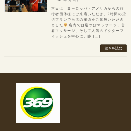
2025年8月30日
本日は、ヨーロッパ・アメリカからの旅
行者団体様にご来店いただき、2時間の貸
切プランで当店の施術をご体験いただき
ました
店内では足つぼマッサージ、首
肩マッサージ、そして人気のドクターフ
ィッシュを中心に、静 […]
続きを読む